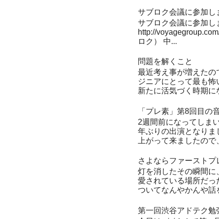
サブロク会議に参加し
サブロク会議に参加しまし
http://voyagegro
ロク） 中...
問題を解くこと
最近考え事が増えたの
ジニアにとって最も怖い
新たに活気づく時期にな
「プレ素」第8回目の
2週間前になってしま
年ぶりの出演となりま
上がって来ましたので、
さよならファーストプ
灯を消したその瞬間に
愛されている場所だっ
ついてなんやかんや話を
第一回渋谷アドテク勉