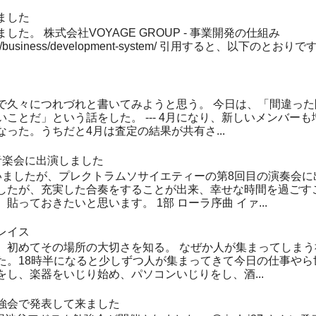
ました
た。 株式会社VOYAGE GROUP - 事業開発の仕組み
up.com/business/development-system/ 引用すると、以下の
で久々につれづれと書いてみようと思う。 今日は、「間違っ
ことだ」という話をした。 --- 4月になり、新しいメンバー
った。うちだと4月は査定の結果が共有さ...
音楽会に出演しました
いましたが、プレクトラムソサイエティーの第8回目の演奏会に
したが、充実した合奏をすることが出来、幸せな時間を過ごす
貼っておきたいと思います。 1部 ローラ序曲 イァ...
レイス
、初めてその場所の大切さを知る。 なぜか人が集まってしまう社
た。18時半になると少しずつ人が集まってきて今日の仕事やら
し、楽器をいじり始め、パソコンいじりをし、酒...
強会で発表して来ました