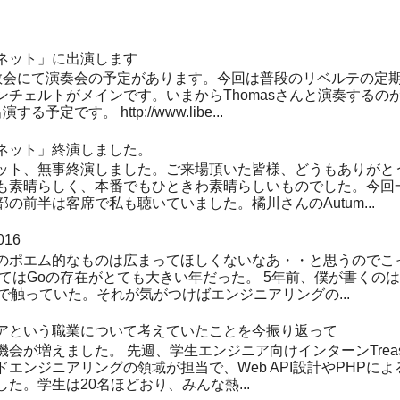
ネット」に出演します
教会にて演奏会の予定があります。今回は普段のリベルテの定
ンチェルトがメインです。いまからThomasさんと演奏するの
定です。 http://www.libe...
ネット」終演しました。
ット、無事終演しました。ご来場頂いた皆様、どうもありがと
も素晴らしく、本番でもひときわ素晴らしいものでした。今回
の前半は客席で私も聴いていました。橘川さんのAutum...
16
のポエム的なものは広まってほしくないなあ・・と思うのでこ
てはGoの存在がとても大きい年だった。 5年前、僕が書くのは
で触っていた。それが気がつけばエンジニアリングの...
アという職業について考えていたことを今振り返って
会が増えました。 先週、学生エンジニア向けインターンTreas
エンジニアリングの領域が担当で、Web API設計やPHPによる
た。学生は20名ほどおり、みんな熱...