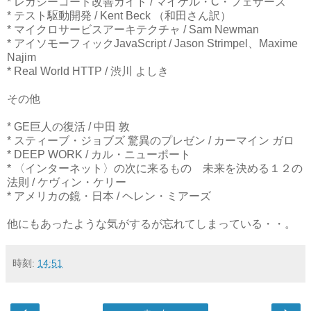
* レガシーコード改善ガイド / マイケル・C・フェザーズ
* テスト駆動開発 / Kent Beck （和田さん訳）
* マイクロサービスアーキテクチャ / Sam Newman
* アイソモーフィックJavaScript / Jason Strimpel、Maxime
Najim
* Real World HTTP / 渋川 よしき
その他
* GE巨人の復活 / 中田 敦
* スティーブ・ジョブズ 驚異のプレゼン / カーマイン ガロ
* DEEP WORK / カル・ニューポート
* 〈インターネット〉の次に来るもの 未来を決める１２の
法則 / ケヴィン・ケリー
* アメリカの鏡・日本 / ヘレン・ミアーズ
他にもあったような気がするが忘れてしまっている・・。
時刻:
14:51