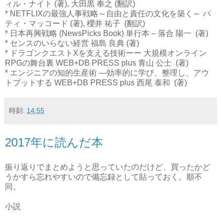
ィル・ナイト (著), 大田黒 奉之 (翻訳)
* NETFLIXの最強人事戦略～自由と責任の文化を築く～ パ
ティ・マッコード (著), 櫻井 祐子 (翻訳)
* 日本再興戦略 (NewsPicks Book) 単行本 – 落合 陽一 (著)
* センスのいらない経営 福島 良典 (著)
* ドラゴンクエストXを支える技術ーー 大規模オンライン
RPGの舞台裏 WEB+DB PRESS plus 青山 公士 (著)
* エンジニアの知的生産術 ―効率的に学び、整理し、アウ
トプットする WEB+DB PRESS plus 西尾 泰和 (著)
時刻:
14:55
2017年に読んだ本
振り返りでまとめようと思っていたのだけど、買ったかど
うかすら忘れやすいので備忘録として貼っておく。順不
同。
小説