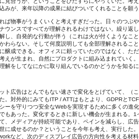
に見合うか、ということをひたすらにやっていた。考え
込みが、来年以降の成果に結びついてくれることを願う
れば物事がうまくいくと考えすぎだった。日々のつぶや
ナウンスですべてが理解されるわけではない。繰り返し
解し、自発的な行動が伴う（これは火が付くようなこと
かわらない。そして何度説明しても全部理解されること
に醸成できる。オフィスに頼っていたのではなく、ただ
考えが生まれ、自然にプロダクトに組み込まれていく。
理解をしてなにかに取り組んでいるのかどうかを知るに
ット広告はとんでもない速さで変化をとげていて、（こ
。対外的にみてもITP / ATTはもとより、GDPRとT
シーを守りつつ安全なWebを実現するために多くの進化
でもあった。変化するときに新しい機会が生まれる。1
て、メディアが持続可能であり、ペインを減らし、広告
に成せるのか？ということを今年も考え、実行した。Privac
SkAdnetworkなど、次のディスプレイ広告の方向性を考え