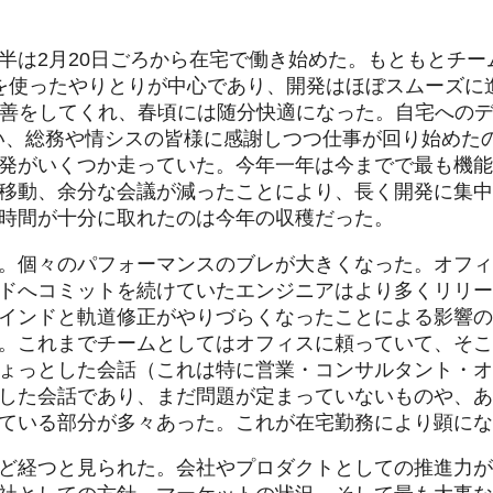
2月20日ごろから在宅で働き始めた。もともとチームでもGit
ツールを使ったやりとりが中心であり、開発はほぼスムーズ
改善をしてくれ、春頃には随分快適になった。自宅への
い、総務や情シスの皆様に感謝しつつ仕事が回り始めたの
発がいくつか走っていた。今年一年は今までで最も機能
移動、余分な会議が減ったことにより、長く開発に集中
時間が十分に取れたのは今年の収穫だった。
。個々のパフォーマンスのブレが大きくなった。オフィ
ドへコミットを続けていたエンジニアはより多くリリー
インドと軌道修正がやりづらくなったことによる影響の
。これまでチームとしてはオフィスに頼っていて、そこ
ょっとした会話（これは特に営業・コンサルタント・オ
した会話であり、まだ問題が定まっていないものや、あ
ている部分が多々あった。これが在宅勤務により顕にな
ど経つと見られた。会社やプロダクトとしての推進力が