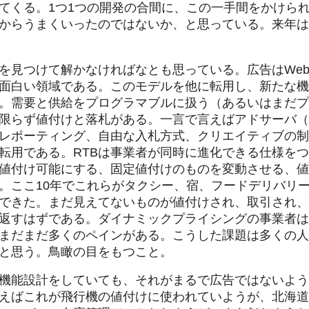
てくる。1つ1つの開発の合間に、この一手間をかけら
からうまくいったのではないか、と思っている。来年は
を見つけて解かなければなとも思っている。広告はWe
面白い領域である。このモデルを他に転用し、新たな機
。需要と供給をプログラマブルに扱う（あるいはまだプ
限らず値付けと落札がある。一言で言えばアドサーバ（
レポーティング、自由な入札方式、クリエイティブの制
転用である。RTBは事業者が同時に進化できる仕様を
値付け可能にする、固定値付けのものを変動させる、値
。ここ10年でこれらがタクシー、宿、フードデリバリ
できた。まだ見えてないものが値付けされ、取引され、
返すはずである。ダイナミックプライシングの事業者は
まだまだ多くのペインがある。こうした課題は多くの人
と思う。鳥瞰の目をもつこと。
機能設計をしていても、それがまるで広告ではないよう
えばこれが飛行機の値付けに使われていようが、北海道