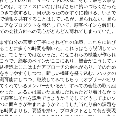
社としての方針、マーケットの状況、そして最も大事な
ものは、オフィスにいなければさらに拾いづらくなった
きで察するし、何があったのかすぐに聴ける。いまでもSla
ど、社内で情報を共有することはしているが、見られない。
コアなプロダクトを開発していて、顧客ペインを解消し
ての会社方針への関心がどんどん薄れてしまっていた。
まず自分の言葉で丁寧にそれぞれの施策、これらに結び
ることに多くの時間を割いた。これらはもう説明してい
た。でもそうではなかった。なぜこれらの機能が作られ
こうで、顧客のペインがここにあり、競合がこうしてい
益構造上ここはまだアプローチの余地があり、そのため
をさせやすくしつつ、新しい機能を盛り込む。ハックの
測可能にしつつ、継続してみてもらう（オブザーバビリ
てくれているメンバーがいるが、すべての会社の取り組
かった。あるいは書いた文章にだれもたどり着けなかっ
て顧客にそれを説明できようか？そしてどうしてよいソ
のに面白さが生まれようか？こうした当たり前の課題を
る時間よりも、要望を拾い、プロダクトとして何が実現