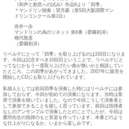
《和声と創意への試み》作品8より「四季」
＊マンドリン独奏：望月豪（第5回大阪国際マン
ドリンコンクール第1位）
壺井一歩
マンドリンの為のソネット 第6番（委嘱初演）
権代敦彦
（委嘱初演）
リベルテにとって「四季」を取り上げるのは2回目になりま
す。今回は記念すべき10回目ということで、リベルテにと
ってなにかもう一度取り上げたい曲が無いかと相談してい
たところ、この四季があがってきました。2007年に販売を
開始したCDにも取り上げられています。
私個人としては前回四季を演奏した時にはリベルテには参
加しておらず、今回が初めての演奏になります。当時は客
席で演奏を聴いていました。なので今回こうして演奏者と
して参加できることを嬉しく思っています。前回は指揮者
なしのアンサンブルで演奏したとのことでしたが、今回は
鷹羽先生の指揮のもと音楽を作っています。本番どのよう
な仕上がりになるか、いまから楽しみです。