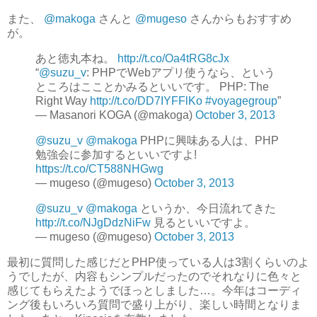
また、
@makoga
さんと
@mugeso
さんからもおすすめ
が。
あと徳丸本ね。
http://t.co/Oa4tRG8cJx
“
@suzu_v
: PHPでWebアプリ使うなら、という
ところはこことかみるといいです。 PHP: The
Right Way
http://t.co/DD7IYFFlKo
#voyagegroup
”
— Masanori KOGA (@makoga)
October 3, 2013
@suzu_v
@makoga
PHPに興味ある人は、PHP
勉強会に参加するといいですよ!
https://t.co/CT588NHGwg
— mugeso (@mugeso)
October 3, 2013
@suzu_v
@makoga
というか、今日流れてきた
http://t.co/NJgDdzNiFw
見るといいですよ。
— mugeso (@mugeso)
October 3, 2013
最初に質問した感じだとPHP使っている人は3割くらいのよ
うでしたが、内容もシンプルだったのでそれなりに色々と
感じてもらえたようでほっとしました…。今年はコーディ
ング後もいろいろ質問で盛り上がり、楽しい時間となりま