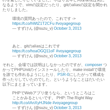
なるようで、vimの設定だったり、gitのaliasの設定を聞かれ
たりしました。
環境の質問あったので。これです ->
https://t.co/hWtZ1T2CFu
#voyagegroup
— すずけん (@suzu_v)
October 3, 2013
あと、gitのaliasはこれです
https://t.co/hoaOGQ11oF
#voyagegroup
— すずけん (@suzu_v)
October 3, 2013
それと、会場では説明はしなかったのですが、
composer
つ
かってPHPUnitのインストールしたり、make installで環境
を誰でも作れるようにしたり、
PSR-0
にしたがって構成を
作ったりしていたのでした。というようなことはだいたい
以下にまとまっています。
PHPでWebアプリ使うなら、というところはこ
ことかみるといいです。 PHP: The Right Way
http://t.co/iAnXyHJNde
#voyagegroup
— すずけん (@suzu_v)
October 3, 2013