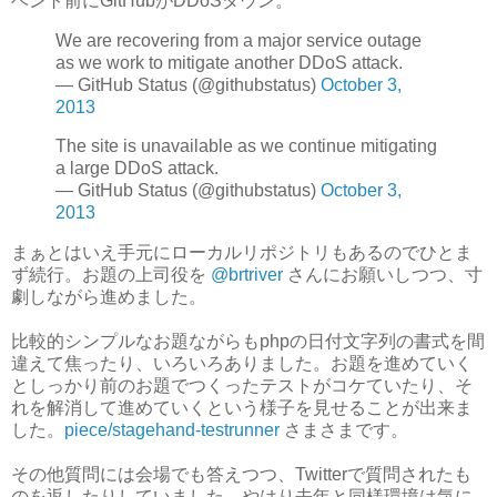
ベント前にGitHubがDDoSダウン。
We are recovering from a major service outage
as we work to mitigate another DDoS attack.
— GitHub Status (@githubstatus)
October 3,
2013
The site is unavailable as we continue mitigating
a large DDoS attack.
— GitHub Status (@githubstatus)
October 3,
2013
まぁとはいえ手元にローカルリポジトリもあるのでひとま
ず続行。お題の上司役を
@brtriver
さんにお願いしつつ、寸
劇しながら進めました。
比較的シンプルなお題ながらもphpの日付文字列の書式を間
違えて焦ったり、いろいろありました。お題を進めていく
としっかり前のお題でつくったテストがコケていたり、そ
れを解消して進めていくという様子を見せることが出来ま
した。
piece/stagehand-testrunner
さまさまです。
その他質問には会場でも答えつつ、Twitterで質問されたも
のを返したりしていました。やはり去年と同様環境は気に