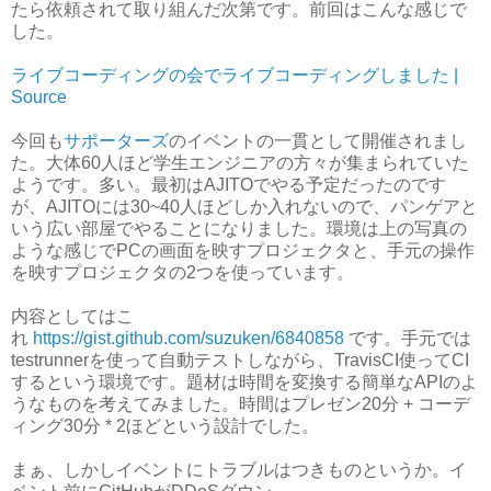
たら依頼されて取り組んだ次第です。前回はこんな感じで
した。
ライブコーディングの会でライブコーディングしました |
Source
今回も
サポーターズ
のイベントの一貫として開催されまし
た。大体60人ほど学生エンジニアの方々が集まられていた
ようです。多い。最初はAJITOでやる予定だったのです
が、AJITOには30~40人ほどしか入れないので、パンゲアと
いう広い部屋でやることになりました。環境は上の写真の
ような感じでPCの画面を映すプロジェクタと、手元の操作
を映すプロジェクタの2つを使っています。
内容としてはこ
れ
https://gist.github.com/suzuken/6840858
です。手元では
testrunnerを使って自動テストしながら、TravisCI使ってCI
するという環境です。題材は時間を変換する簡単なAPIのよ
うなものを考えてみました。時間はプレゼン20分 + コーデ
ィング30分 * 2ほどという設計でした。
まぁ、しかしイベントにトラブルはつきものというか。イ