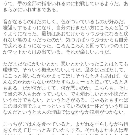
うで、手の全部の指をいれるのに挑戦しているようだ。あ
きらかにいれすぎである。
音がなるものはたのしく、色がついているものが好みだ。
寝返りするようになり、自分の行きたい方にころんと近づ
くようになった。最初はあおむけからうつぶせになると戻
れない亀のようだったのが、気づけばうつぶせからも自分
で戻れるようになった。ころんころんと回っていつのまに
かマットからはみ出ている。それが楽しいようだ。
ただまだなにがいいとか、悪いとかといったことはとても
曖昧で、そういう概念がないようだ。足をばたばたして、
にこっと笑いながらかまってほしそうなときもあれば、な
んなのかわからないがひたすらふぇーっと泣いているとき
もある。だが何がよくて、何が悪いのか、こちらも、そし
て当の本人もわかっていない。でも煩わしいとか不快だと
いうわけでもない、というときがある。じゃあともすれば
この眼の前でふぇーっといっているのは一体どういう理由
なんだというと大人の理由ではなかなか説明がつかない。
こっちがごはんを食べていると、よだれを垂らしながら指
をくわえてじーっとみていたりする。それもまた本人は理