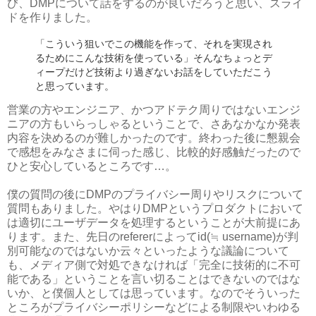
び、DMPについて話をするのが良いだろうと思い、スライ
ドを作りました。
「こういう狙いでこの機能を作って、それを実現され
るためにこんな技術を使っている」そんなちょっとデ
ィープだけど技術より過ぎないお話をしていただこう
と思っています。
営業の方やエンジニア、かつアドテク周りではないエンジ
ニアの方もいらっしゃるということで、さあなかなか発表
内容を決めるのが難しかったのです。終わった後に懇親会
で感想をみなさまに伺った感じ、比較的好感触だったので
ひと安心しているところです…。
僕の質問の後にDMPのプライバシー周りやリスクについて
質問もありました。やはりDMPというプロダクトにおいて
は適切にユーザデータを処理するということが大前提にあ
ります。また、先日のrefererによってid(≒ username)が判
別可能なのではないか云々といったような議論について
も、メディア側で対処できなければ「完全に技術的に不可
能である」ということを言い切ることはできないのではな
いか、と僕個人としては思っています。なのでそういった
ところがプライバシーポリシーなどによる制限やいわゆる