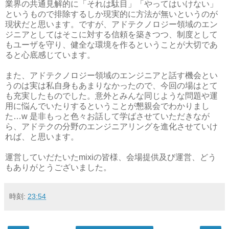
業界の共通見解的に「それは駄目」「やってはいけない」
というもので排除するしか現実的に方法が無いというのが
現状だと思います。ですが、アドテクノロジー領域のエン
ジニアとしてはそこに対する信頼を築きつつ、制度として
もユーザを守り、健全な環境を作るということが大切であ
ると心底感じています。
また、アドテクノロジー領域のエンジニアと話す機会とい
うのは実は私自身もあまりなかったので、今回の場はとて
も充実したものでした。意外とみんな同じような問題や運
用に悩んでいたりするということが懇親会でわかりまし
た…w 是非もっと色々お話して学ばさせていただきなが
ら、アドテクの分野のエンジニアリングを進化させていけ
れば、と思います。
運営していだたいたmixiの皆様、会場提供及び運営、どう
もありがとうございました。
時刻:
23:54