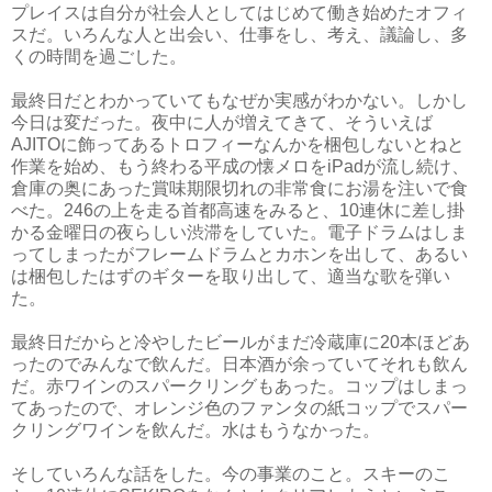
プレイスは自分が社会人としてはじめて働き始めたオフィ
スだ。いろんな人と出会い、仕事をし、考え、議論し、多
くの時間を過ごした。
最終日だとわかっていてもなぜか実感がわかない。しかし
今日は変だった。夜中に人が増えてきて、そういえば
AJITOに飾ってあるトロフィーなんかを梱包しないとねと
作業を始め、もう終わる平成の懐メロをiPadが流し続け、
倉庫の奥にあった賞味期限切れの非常食にお湯を注いで食
べた。246の上を走る首都高速をみると、10連休に差し掛
かる金曜日の夜らしい渋滞をしていた。電子ドラムはしま
ってしまったがフレームドラムとカホンを出して、あるい
は梱包したはずのギターを取り出して、適当な歌を弾い
た。
最終日だからと冷やしたビールがまだ冷蔵庫に20本ほどあ
ったのでみんなで飲んだ。日本酒が余っていてそれも飲ん
だ。赤ワインのスパークリングもあった。コップはしまっ
てあったので、オレンジ色のファンタの紙コップでスパー
クリングワインを飲んだ。水はもうなかった。
そしていろんな話をした。今の事業のこと。スキーのこ