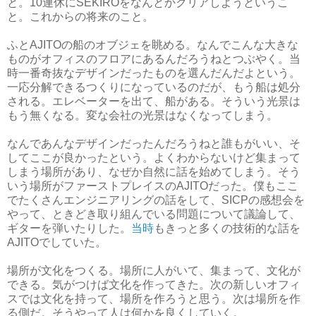
と。10連休にSEKIROをなんとかクリアしようというこ
と。これからの将来のこと。
ふとAJITOの船のオブジェを眺める。なんでこんな大きな
ものがオフィスのフロアにあるんだろうねとつぶやく。当
時一番奇抜なデザインだったものを選んだんだよという。
一応分解できるつくりになっているのだが、もう船は処分
される。エレベーターを出て、船がある。そういう光景は
もう無くなる。変な会社の光景はなくなってしまう。
なんであんなデザインだったんだろうねと誰もがいい、そ
してここが良かったという。よくわからないけど集まって
しまう場所があり、なぜか自然に話を始めてしまう。そう
いう場所がファーストプレイスのAJITOだった。僕もここ
でたくさんエンジニアリングの話をして、SICPの感想会を
やって、ときどき取り組んでいる問題について議論して、
ギターを弾いたりした。
当時
もきっと多くの技術的な話を
AJITOでしていた。
場所が文化をつくる。場所に人がいて、集まって、文化が
できる。気がつけば文化を作ってきた。次の新しいオフィ
スでは文化を持って、場所を作ろうと思う。次は場所を作
る側だ。そうやって人は何かを良くしていく。