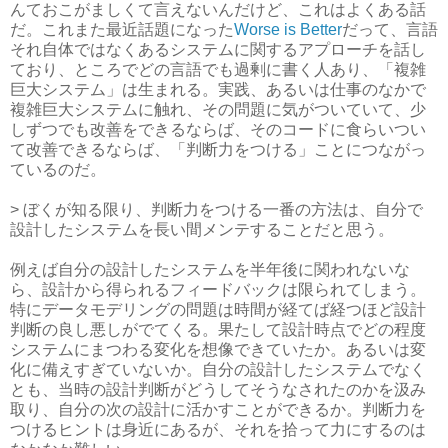
んておこがましくて言えないんだけど、これはよくある話
だ。これまた最近話題になった
Worse is Better
だって、言語
それ自体ではなくあるシステムに関するアプローチを話し
ており、ところでどの言語でも過剰に書く人あり、「複雑
巨大システム」は生まれる。実践、あるいは仕事のなかで
複雑巨大システムに触れ、その問題に気がついていて、少
しずつでも改善をできるならば、そのコードに食らいつい
て改善できるならば、「判断力をつける」ことにつながっ
ているのだ。
> ぼくが知る限り、判断力をつける一番の方法は、自分で
設計したシステムを長い間メンテすることだと思う。
例えば自分の設計したシステムを半年後に関われないな
ら、設計から得られるフィードバックは限られてしまう。
特にデータモデリングの問題は時間が経てば経つほど設計
判断の良し悪しがでてくる。果たして設計時点でどの程度
システムにまつわる変化を想像できていたか。あるいは変
化に備えすぎていないか。自分の設計したシステムでなく
とも、当時の設計判断がどうしてそうなされたのかを汲み
取り、自分の次の設計に活かすことができるか。判断力を
つけるヒントは身近にあるが、それを拾って力にするのは