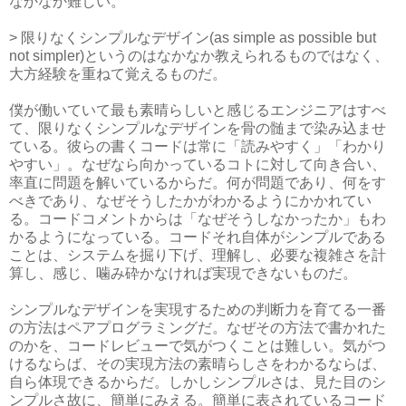
なかなか難しい。
> 限りなくシンプルなデザイン(as simple as possible but
not simpler)というのはなかなか教えられるものではなく、
大方経験を重ねて覚えるものだ。
僕が働いていて最も素晴らしいと感じるエンジニアはすべ
て、限りなくシンプルなデザインを骨の髄まで染み込ませ
ている。彼らの書くコードは常に「読みやすく」「わかり
やすい」。なぜなら向かっているコトに対して向き合い、
率直に問題を解いているからだ。何が問題であり、何をす
べきであり、なぜそうしたかがわかるようにかかれてい
る。コードコメントからは「なぜそうしなかったか」もわ
かるようになっている。コードそれ自体がシンプルである
ことは、システムを掘り下げ、理解し、必要な複雑さを計
算し、感じ、噛み砕かなければ実現できないものだ。
シンプルなデザインを実現するための判断力を育てる一番
の方法はペアプログラミングだ。なぜその方法で書かれた
のかを、コードレビューで気がつくことは難しい。気がつ
けるならば、その実現方法の素晴らしさをわかるならば、
自ら体現できるからだ。しかしシンプルさは、見た目のシ
ンプルさ故に、簡単にみえる。簡単に表されているコード