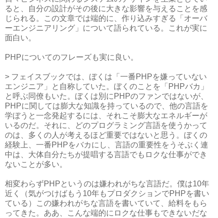
ると、自分の設計がその後に大きな影響を与えることを感
じられる。この文章では端的に、作り込みすぎる「オーバ
ーエンジニアリング」について語られている。これが実に
面白い。
PHPについてのフレーズも実に良い。
> フェイスブックでは、ぼくは「一番PHPを嫌っていない
エンジニア」と自称していた。ぼくのことを「PHPバカ」
と呼ぶ同僚もいた。ぼくは別にPHPのファンではないが、
PHPに関しては膨大な知識を持っているので、他の言語を
学ぼうと一念発起するには、それこそ膨大なエネルギーが
いるのだ。それに、どのプログラミング言語を使うかって
のは、多くの人が考えるほど重要ではないと思う。ぼくの
経験上、一番PHPをバカにし、言語の重要性をうそぶく連
中は、大体自分たちが提唱する言語でもロクな仕事ができ
ないことが多い。
相変わらずPHPというのは嫌われがちな言語だ。僕は10年
近く（気がつけばもう10年もプロダクションでPHPを書い
ている）この嫌われがちな言語を書いていて、給料をもら
ってきた。ああ、こんな端的にロクな仕事もできないだな