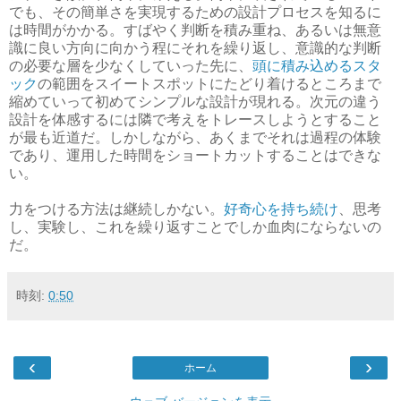
でも、その簡単さを実現するための設計プロセスを知るに
は時間がかかる。すばやく判断を積み重ね、あるいは無意
識に良い方向に向かう程にそれを繰り返し、意識的な判断
の必要な層を少なくしていった先に、
頭に積み込めるスタ
ック
の範囲をスイートスポットにたどり着けるところまで
縮めていって初めてシンプルな設計が現れる。次元の違う
設計を体感するには隣で考えをトレースしようとすること
が最も近道だ。しかしながら、あくまでそれは過程の体験
であり、運用した時間をショートカットすることはできな
い。
力をつける方法は継続しかない。
好奇心を持ち続け
、思考
し、実験し、これを繰り返すことでしか血肉にならないの
だ。
時刻:
0:50
‹
›
ホーム