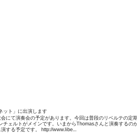
ネット」に出演します
教会にて演奏会の予定があります。今回は普段のリベルテの定
ンチェルトがメインです。いまからThomasさんと演奏するの
定です。 http://www.libe...