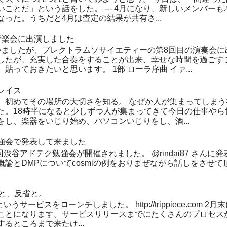
ことだ」という話をした。 --- 4月になり、新しいメンバー
った。うちだと4月は査定の結果が共有さ...
音楽会に出演しました
いましたが、プレクトラムソサイエティーの第8回目の演奏会に
したが、充実した合奏をすることが出来、幸せな時間を過ごす
貼っておきたいと思います。 1部 ローラ序曲 イァ...
レイス
、初めてその場所の大切さを知る。 なぜか人が集まってしまう社
た。18時半になると少しずつ人が集まってきて今日の仕事やら
し、楽器をいじり始め、パソコンいじりをし、酒...
強会で発表して来ました
回渋谷アドテク勉強会が開催されました。 @rindai87 さん
とDMPについてcosmiの例をおりまぜながら話しをさせて頂きまし
ースと、反省と。
ceというサービスをローンチしました。 http://trippiece.co
ことになります。サービスリリースまでにたくさんのプロセス
るところまで来たけ...