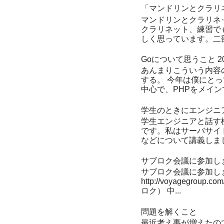
「マンドリンとクラリ
マンドリンとクラリネ
クラリネット、練習で
しく思っています。二部
Goについて思うこと 20
あんまりこういう内容
する。 今年は僕にとっ
中心で、PHPをメイン
学生のときにエンジニ
学生エンジニアと話す機
です。私はサーバサイド
などについて講義しまし
サブロク会議に参加し
サブロク会議に参加しまし
http://voyagegro
ロク） 中...
問題を解くこと
最近考え事が増えたの