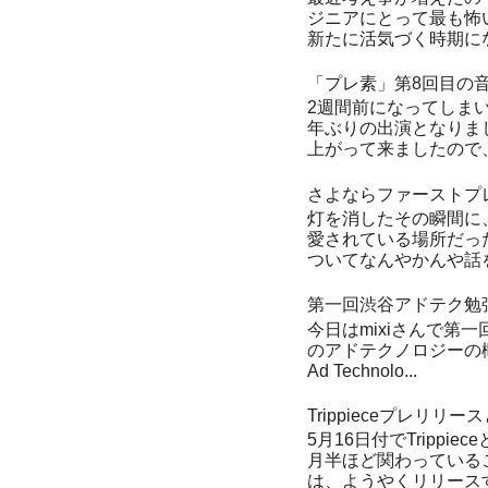
ジニアにとって最も怖い
新たに活気づく時期にな
「プレ素」第8回目の
2週間前になってしま
年ぶりの出演となりま
上がって来ましたので、
さよならファーストプ
灯を消したその瞬間に
愛されている場所だっ
ついてなんやかんや話を
第一回渋谷アドテク勉
今日はmixiさんで第一
のアドテクノロジーの概論
Ad Technolo...
Trippieceプレリリ
5月16日付でTrippie
月半ほど関わっている
は、ようやくリリースす