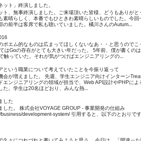
ネット」終演しました。
ット、無事終演しました。ご来場頂いた皆様、どうもありがと
も素晴らしく、本番でもひときわ素晴らしいものでした。今回
の前半は客席で私も聴いていました。橘川さんのAutum...
16
のポエム的なものは広まってほしくないなあ・・と思うのでこ
てはGoの存在がとても大きい年だった。 5年前、僕が書くのは
で触っていた。それが気がつけばエンジニアリングの...
アという職業について考えていたことを今振り返って
会が増えました。 先週、学生エンジニア向けインターンTreas
エンジニアリングの領域が担当で、Web API設計やPHPによる
た。学生は20名ほどおり、みんな熱...
ました
た。 株式会社VOYAGE GROUP - 事業開発の仕組み
up.com/business/development-system/ 引用すると、以下の
で久々につれづれと書いてみようと思う。 今日は、「間違っ