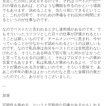
安定した方向に決定をするのです。それはコードの一行一
行の場合もあれば、どのような機能を作るのかという場面
でもあります。決めることを、当たり前にできるというこ
と。これが日常で、そのための準備をそれ以外の時間にす
るというのが仕事なのです。
なのでベストだと言われると少し違和感があるのです。で
もそういったコツコツとした日々の仕事が評価されるとい
うことは嬉しいものです。チームメンバーに恵まれ、今や
っていることが少なからず認められるというのは嬉しいも
のです。なので私自身は自分をベストだとは全然思わない
けれども、そうしたある時点で切り取った何かがよかった
と言ってもらえるのは嬉しく、それはプロダクトへの褒め
言葉でもあります。私は私個人が褒められるより、プロダ
クトが褒められる方が嬉しいのです。そういう意味で、あ
あこの半年の動きはよかったのだなと思った金曜日の夜だ
ったのでした。ありがとうございました。
---
加筆
可能性を狭める、というと悲観的な印象があるかもしれま