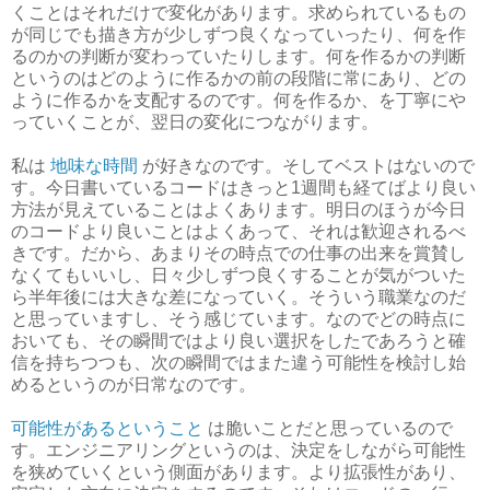
くことはそれだけで変化があります。求められているもの
が同じでも描き方が少しずつ良くなっていったり、何を作
るのかの判断が変わっていたりします。何を作るかの判断
というのはどのように作るかの前の段階に常にあり、どの
ように作るかを支配するのです。何を作るか、を丁寧にや
っていくことが、翌日の変化につながります。
私は
地味な時間
が好きなのです。そしてベストはないので
す。今日書いているコードはきっと1週間も経てばより良い
方法が見えていることはよくあります。明日のほうが今日
のコードより良いことはよくあって、それは歓迎されるべ
きです。だから、あまりその時点での仕事の出来を賞賛し
なくてもいいし、日々少しずつ良くすることが気がついた
ら半年後には大きな差になっていく。そういう職業なのだ
と思っていますし、そう感じています。なのでどの時点に
おいても、その瞬間ではより良い選択をしたであろうと確
信を持ちつつも、次の瞬間ではまた違う可能性を検討し始
めるというのが日常なのです。
可能性があるということ
は脆いことだと思っているので
す。エンジニアリングというのは、決定をしながら可能性
を狭めていくという側面があります。より拡張性があり、