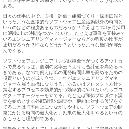
れ自体を生み出す活動をしていない、といったような話が
ある。
日々の仕事の中で、面接・評価・組織づくり・採用広報と
いったような直接的なソフトウェア生産活動以外の時間と
いうのはどの程度あるものだろうか？自分はこの3ヶ月採用
に8割以上の時間をつかっていた。たとえば事業を直接みて
いるエンジニアリングマネージャーならどの程度の比率が
適切だろうか？ICならどうか？といったような疑問が浮か
んでくる。
ソフトウェアエンジニアリング組織全体がつくるアウトカ
ムで見るならば、個別の比率云々よりも合計値を高めるべ
きである。なので例えばICの開発時間比率を高めるための
投資というのが成り立つ。これがエンジニアリングマネー
ジャーを雇う動機になりうる。あるいはプロダクト方針を
策定するプロセスを効果的かつ効率的にやりたいならプロ
ダクトマネージャーを立てる。たとえば類似プロダクト調
査を始めとする外部環境の調査や、機能に対する仮説を立
てることは打率向上につながりやすい。ソフトウェアの開
発にかける時間の最大化と、効果の最大化をやるというの
がもっとも理想的である。
定量化すると落ちてしまう情報もある。そして定量化は避