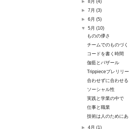
►
8月
(4)
►
7月
(3)
►
6月
(5)
▼
5月
(10)
ものの儚さ
チームでのものづく
コードを書く時間
伽藍とバザール
Trippieceプレ
合わせずに合わせる
ソーシャル性
実践と学業の中で
仕事と職業
技術は人のためにあ
►
4月
(1)