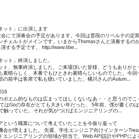
ネット」に出演します
教会にて演奏会の予定があります。今回は普段のリベルテの定
ンチェルトがメインです。いまからThomasさんと演奏するの
定です。 http://www.libe...
ネット」終演しました。
ット、無事終演しました。ご来場頂いた皆様、どうもありがと
も素晴らしく、本番でもひときわ素晴らしいものでした。今回
の前半は客席で私も聴いていました。橘川さんのAutum...
16
のポエム的なものは広まってほしくないなあ・・と思うのでこ
てはGoの存在がとても大きい年だった。 5年前、僕が書くのは
で触っていた。それが気がつけばエンジニアリングの...
アという職業について考えていたことを今振り返って
会が増えました。 先週、学生エンジニア向けインターンTreas
エンジニアリングの領域が担当で、Web API設計やPHPによる