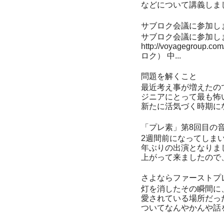
などについて講義しまし
サブロク会議に参加し
サブロク会議に参加しまし
http://voyagegro
ロク） 中...
問題を解くこと
最近考え事が増えたの
ジニアにとって最も怖い
新たに活気づく時期にな
「プレ素」第8回目の
2週間前になってしま
年ぶりの出演となりま
上がって来ましたので、
さよならファーストプ
灯を消したその瞬間に
愛されている場所だっ
ついてなんやかんや話を