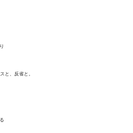
り
リリースと、反省と。
る