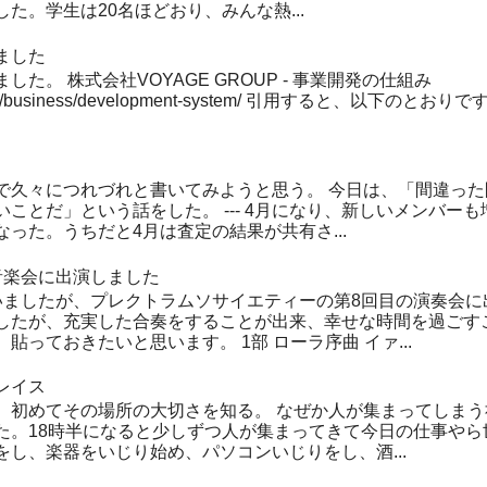
た。学生は20名ほどおり、みんな熱...
ました
た。 株式会社VOYAGE GROUP - 事業開発の仕組み
up.com/business/development-system/ 引用すると、以下の
で久々につれづれと書いてみようと思う。 今日は、「間違っ
ことだ」という話をした。 --- 4月になり、新しいメンバー
った。うちだと4月は査定の結果が共有さ...
音楽会に出演しました
いましたが、プレクトラムソサイエティーの第8回目の演奏会に
したが、充実した合奏をすることが出来、幸せな時間を過ごす
貼っておきたいと思います。 1部 ローラ序曲 イァ...
レイス
、初めてその場所の大切さを知る。 なぜか人が集まってしまう社
た。18時半になると少しずつ人が集まってきて今日の仕事やら
し、楽器をいじり始め、パソコンいじりをし、酒...