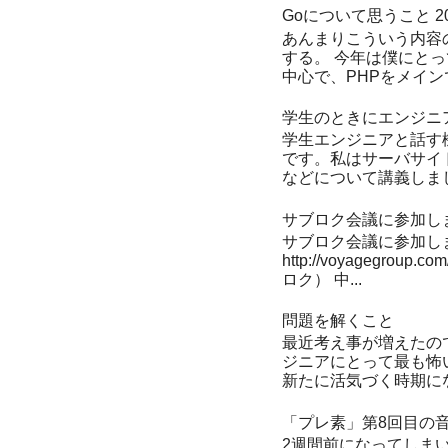
Goについて思うこと 20
あんまりこういう内容
する。 今年は僕にとっ
中心で、PHPをメイン
学生のときにエンジニ
学生エンジニアと話す機
です。私はサーバサイド
などについて講義しまし
サブロク会議に参加し
サブロク会議に参加しまし
http://voyagegro
ロク） 中...
問題を解くこと
最近考え事が増えたの
ジニアにとって最も怖い
新たに活気づく時期にな
「プレ素」第8回目の
2週間前になってしま