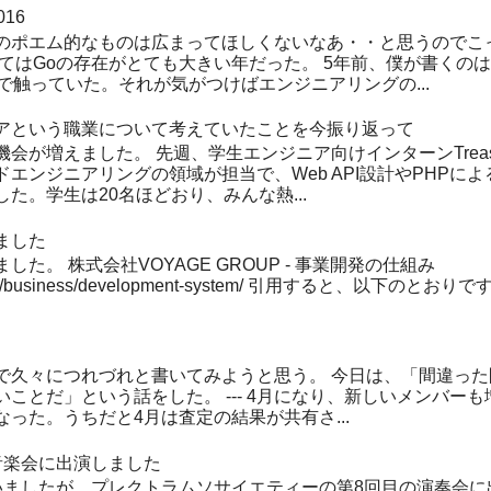
16
のポエム的なものは広まってほしくないなあ・・と思うのでこ
てはGoの存在がとても大きい年だった。 5年前、僕が書くのは
で触っていた。それが気がつけばエンジニアリングの...
アという職業について考えていたことを今振り返って
会が増えました。 先週、学生エンジニア向けインターンTreas
エンジニアリングの領域が担当で、Web API設計やPHPによる
た。学生は20名ほどおり、みんな熱...
ました
た。 株式会社VOYAGE GROUP - 事業開発の仕組み
up.com/business/development-system/ 引用すると、以下の
で久々につれづれと書いてみようと思う。 今日は、「間違っ
ことだ」という話をした。 --- 4月になり、新しいメンバー
った。うちだと4月は査定の結果が共有さ...
音楽会に出演しました
いましたが、プレクトラムソサイエティーの第8回目の演奏会に