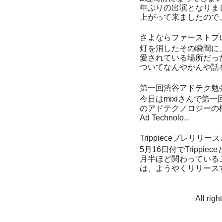
年ぶりの出演となりま
上がって来ましたので、
さよならファーストプ
灯を消したその瞬間に
愛されている場所だっ
ついてなんやかんや話を
第一回渋谷アドテク勉
今日はmixiさんで第一
のアドテクノロジーの概論
Ad Technolo...
Trippieceプレリリ
5月16日付でTrippie
月半ほど関わっている
は、ようやくリリースす
All ri