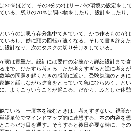
は30％ほどで、その3分の2はサーバや環境の設定をし
ている。残りの70％は調べ物をしたり、設計をしたり
というのは思う存分集中できていて、かつ作るものがは
ているし、妙に頭の回転が速くなる。そして書き終えた
は設計なり、次のタスクの切り分けをしている。
が実は貴重だ。設計には要件の定義から詳細設計まで含
るまで、ひたすら考える。ただ考えすぎると逆に考えが
数学の問題を解くときの感覚に近い。受験勉強のときに
家族と話しながら夕食をとっていて急にひらめく、とい
に、よくこういうことが起こる。だから、ふとした休憩
似ている。一度本を読むときは、考えすぎない。視覚か
単語単位でマインドマップ的に連想する。本の内容を想
ところだけ目を通す。そうすると後日必要な時に、その