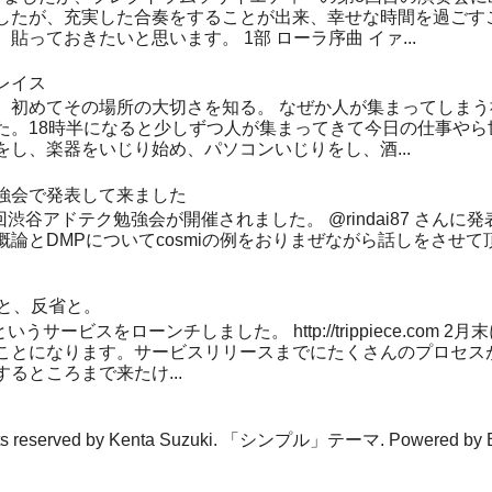
したが、充実した合奏をすることが出来、幸せな時間を過ごす
貼っておきたいと思います。 1部 ローラ序曲 イァ...
レイス
、初めてその場所の大切さを知る。 なぜか人が集まってしまう社
た。18時半になると少しずつ人が集まってきて今日の仕事やら
し、楽器をいじり始め、パソコンいじりをし、酒...
強会で発表して来ました
回渋谷アドテク勉強会が開催されました。 @rindai87 さん
とDMPについてcosmiの例をおりまぜながら話しをさせて頂きまし
ースと、反省と。
ceというサービスをローンチしました。 http://trippiece.co
ことになります。サービスリリースまでにたくさんのプロセス
るところまで来たけ...
ghts reserved by Kenta Suzuki. 「シンプル」テーマ. Powered by